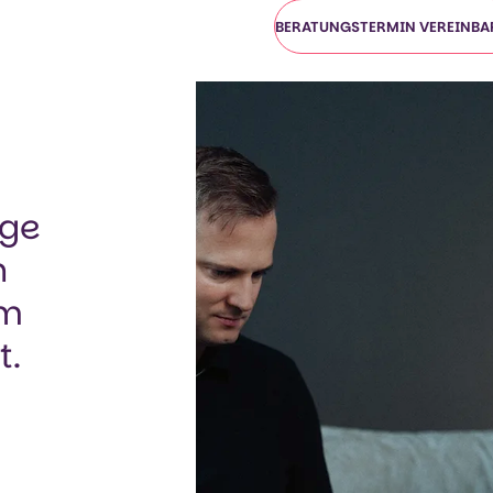
BERATUNGSTERMIN VEREINBA
ige
n
em
t.