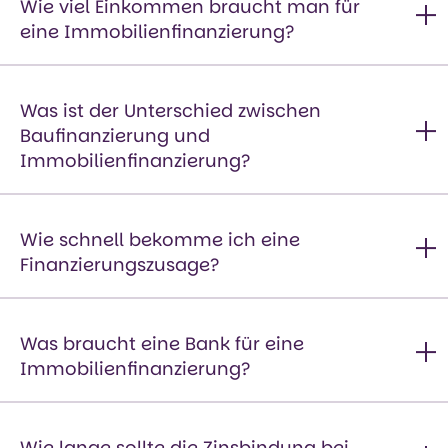
Wie viel Einkommen braucht man für
eine Immobilienfinanzierung?
Ein festes Mindesteinkommen gibt es nicht, zudem hängt
diese auch vom Kaufpreis der Immobilie ab. Entscheidend
Was ist der Unterschied zwischen
ist, dass Deine monatliche Rate dauerhaft für Dich tragbar
Baufinanzierung und
ist. Banken achten darauf, dass nach Abzug aller Kosten
Immobilienfinanzierung?
noch ausreichend finanzieller Spielraum bleibt. Als grobe
Orientierung gilt: Die Kreditrate sollte etwa 30–40 %
Im Alltag werden beide Begriffe oft gleich verwendet.
Deines Nettoeinkommens nicht überschreiten. Eigenkapital
Streng genommen ist die Baufinanzierung ein Teil der
Wie schnell bekomme ich eine
und eine stabile berufliche Situation verbessern Deine
Immobilienfinanzierung und bezieht sich speziell auf den
Finanzierungszusage?
Finanzierungschancen zusätzlich.
Neubau oder größere Umbauten. Die
Immobilienfinanzierung ist der Oberbegriff und umfasst
Eine erste Einschätzung erhältst Du von mir in der Regel
sowohl den Kauf einer bestehenden Immobilie als auch den
innerhalb von 24 bis 48 Stunden. Die verbindliche Zusage
Was braucht eine Bank für eine
Neubau oder die Anschlussfinanzierung.
der Bank dauert meist wenige Tage bis etwa zwei Wochen.
Immobilienfinanzierung?
Voraussetzung ist, dass alle Unterlagen vollständig
vorliegen. Je besser die Vorbereitung, desto schneller geht
Die Bank prüft sowohl Deine finanzielle Situation als auch
der Prozess.
die Immobilie selbst. Dazu gehören
Wie lange sollte die Zinsbindung bei